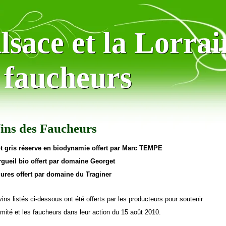
Alsace et la Lorra
Alsace et la Lorra
s faucheurs
s faucheurs
Vins des Faucheurs
t gris réserve en biodynamie offert par Marc TEMPE
gueil bio offert par domaine Georget
iures offert par domaine du Traginer
vins listés ci-dessous ont été offerts par les producteurs pour soutenir
omité et les faucheurs dans leur action du 15 août 2010.